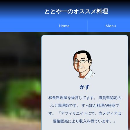
ととや一のオススメ料理
Home
Menu
かず
和食料理屋を経営してます。 滋賀県認定の
ふぐ調理師です。 すっぽん料理が得意で
す。 「アフィリエイトにて、当メディアは
適格販売により収入を得ています。」