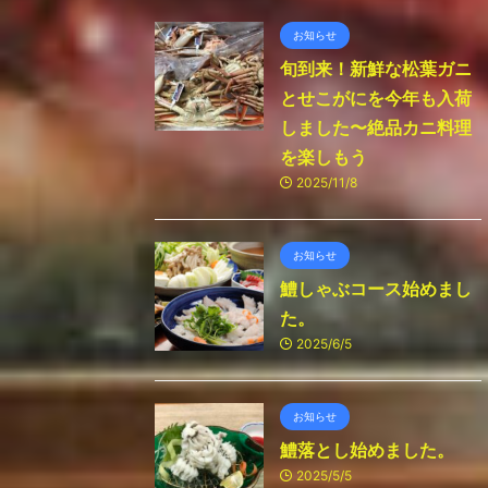
お知らせ
旬到来！新鮮な松葉ガニ
とせこがにを今年も入荷
しました〜絶品カニ料理
を楽しもう
2025/11/8
お知らせ
鱧しゃぶコース始めまし
た。
2025/6/5
お知らせ
鱧落とし始めました。
2025/5/5