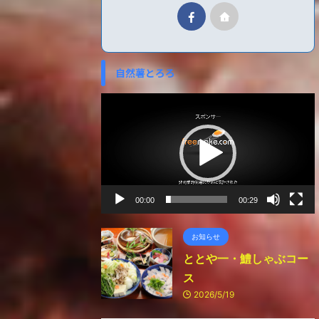
自然薯とろろ
動
画
プ
レ
ー
ヤ
ー
00:00
00:29
お知らせ
ととや一・鱧しゃぶコー
ス
2026/5/19