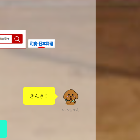
きんき！
いっちゃん
？