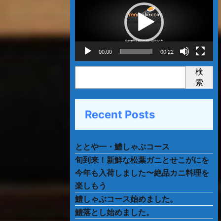
プ
レ
ー
ヤ
ー
00:00
00:22
検
索
Recent Posts
ととや一・鱧しゃぶコース
旬到来！新鮮な松葉ガニとせこがにを
今年も入荷しました〜絶品カニ料理を
楽しもう
鱧しゃぶコース始めました。
鱧落とし始めました。