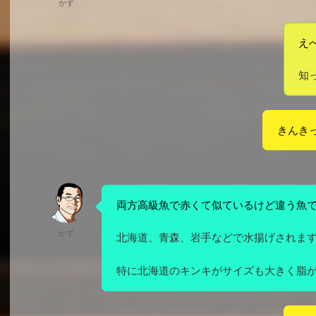
かず
え
知
きんき
両方高級魚で赤くて似ているけど違う魚
かず
北海道、青森、岩手などで水揚げされま
特に北海道のキンキがサイズも大きく脂