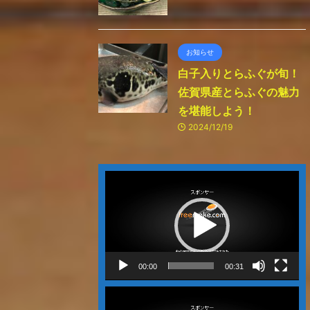
お知らせ
白子入りとらふぐが旬！
佐賀県産とらふぐの魅力
を堪能しよう！
2024/12/19
動
画
プ
レ
ー
ヤ
ー
00:00
00:31
動
画