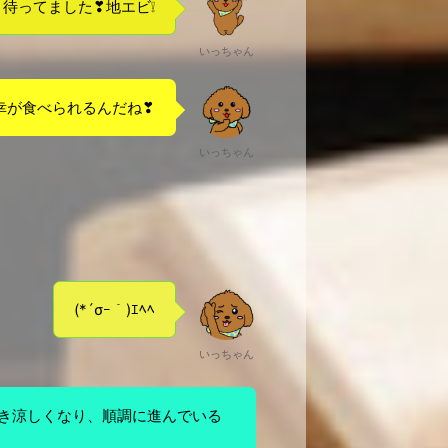
待ってました❣地エビ❕
いっちゃん
幸が食べられるんだね❣
いっちゃん
(*´σｰ｀)ｴﾍﾍ
いっちゃん
づき涼しくなり、順調に進んでいる