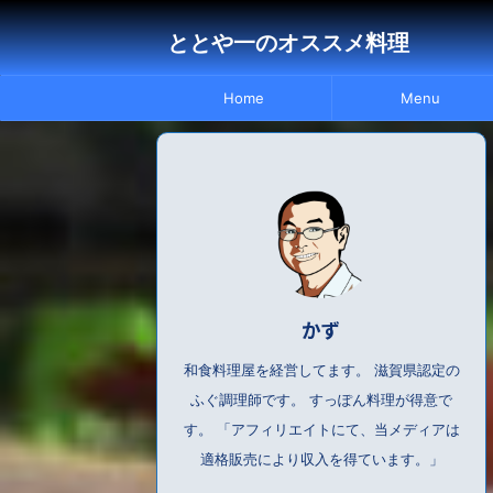
ととや一のオススメ料理
Home
Menu
かず
和食料理屋を経営してます。 滋賀県認定の
ふぐ調理師です。 すっぽん料理が得意で
す。 「アフィリエイトにて、当メディアは
適格販売により収入を得ています。」