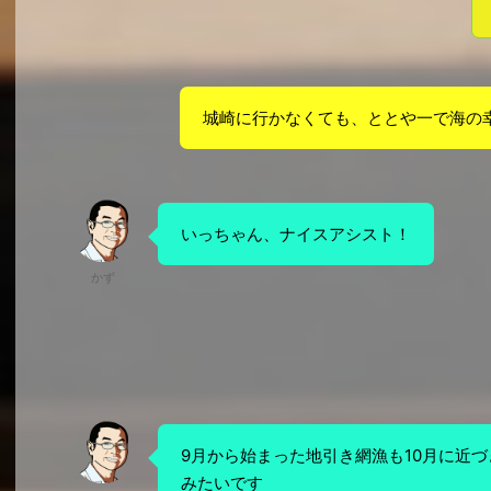
城崎に行かなくても、ととや一で海の
いっちゃん、ナイスアシスト！
かず
9月から始まった地引き網漁も10月に近
みたいです