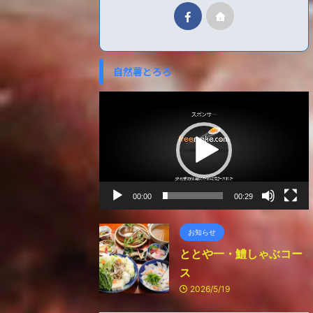
自然薯とろろ
動
画
プ
レ
ー
ヤ
ー
00:00
00:29
お知らせ
ととや一・鱧しゃぶコー
ス
2026/5/19