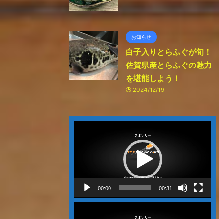
お知らせ
白子入りとらふぐが旬！
佐賀県産とらふぐの魅力
を堪能しよう！
2024/12/19
動
画
プ
レ
ー
ヤ
ー
00:00
00:31
動
画