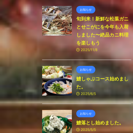
お知らせ
旬到来！新鮮な松葉ガニ
とせこがにを今年も入荷
しました〜絶品カニ料理
を楽しもう
2025/11/8
お知らせ
鱧しゃぶコース始めまし
た。
2025/6/5
お知らせ
鱧落とし始めました。
2025/5/5