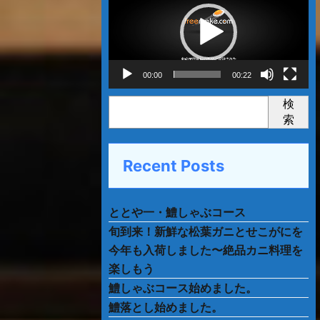
プ
レ
ー
ヤ
ー
00:00
00:22
検
索
Recent Posts
ととや一・鱧しゃぶコース
旬到来！新鮮な松葉ガニとせこがにを
今年も入荷しました〜絶品カニ料理を
楽しもう
鱧しゃぶコース始めました。
鱧落とし始めました。